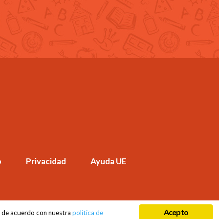
o
Privacidad
Ayuda UE
Acepto
tá de acuerdo con nuestra
política de