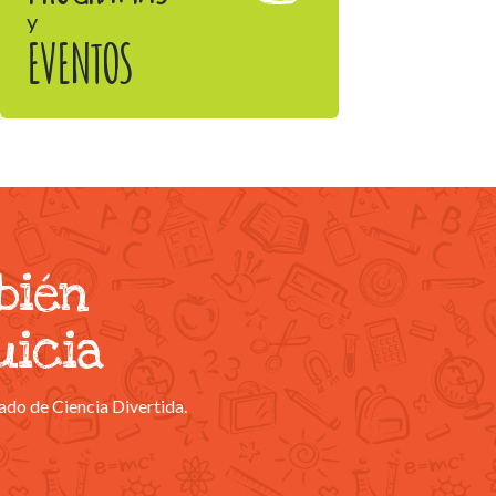
y
EVENTOS
bién
uicia
ado de Ciencia Divertida.