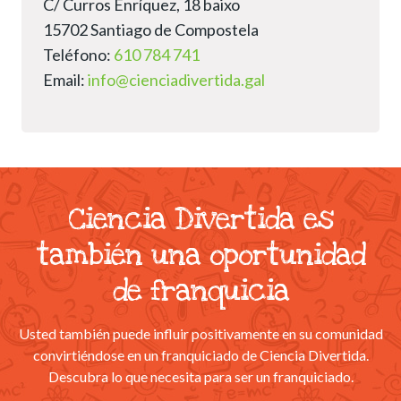
C/ Curros Enríquez, 18 baixo
15702 Santiago de Compostela
Teléfono:
610 784 741
Email:
info@cienciadivertida.gal
Ciencia Divertida es
también
una oportunidad
de franquicia
Usted también puede influir positivamente en su comunidad
convirtiéndose en un franquiciado de Ciencia Divertida.
Descubra lo que necesita para ser un franquiciado.