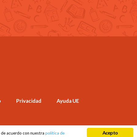
o
Privacidad
Ayuda UE
Acepto
tá de acuerdo con nuestra
política de