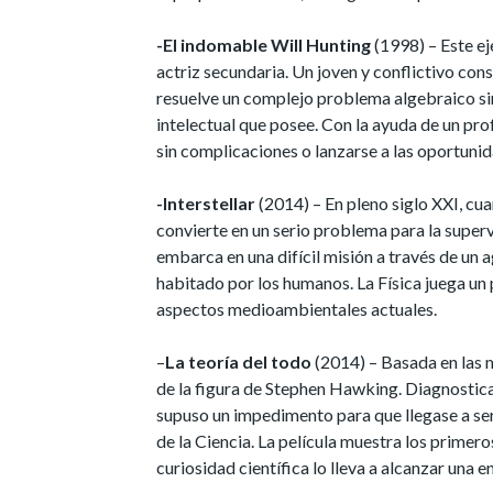
-El indomable Will Hunting
(1998) – Este ej
actriz secundaria. Un joven y conflictivo co
resuelve un complejo problema algebraico sin a
intelectual que posee. Con la ayuda de un prof
sin complicaciones o lanzarse a las oportuni
-Interstellar
(2014) – En pleno siglo XXI, cua
convierte en un serio problema para la superv
embarca en una difícil misión a través de un 
habitado por los humanos. La Física juega un 
aspectos medioambientales actuales.
–
La teoría del todo
(2014) – Basada en las m
de la figura de Stephen Hawking. Diagnosti
supuso un impedimento para que llegase a ser 
de la Ciencia. La película muestra los prime
curiosidad científica lo lleva a alcanzar una