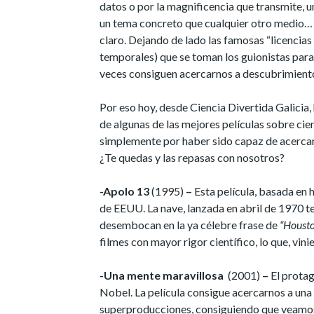
datos o por la magnificencia que transmite,
un tema concreto que cualquier otro medio… s
claro. Dejando de lado las famosas “licencias
temporales) que se toman los guionistas para 
veces consiguen acercarnos a descubrimiento
Por eso hoy, desde Ciencia Divertida Galicia
de algunas de las mejores películas sobre cien
simplemente por haber sido capaz de acercar a
¿Te quedas y las repasas con nosotros?
-Apolo 13
(1995)
–
Esta película, basada en 
de EEUU. La nave, lanzada en abril de 1970 ten
desembocan en la ya célebre frase de
“Housto
filmes con mayor rigor científico, lo que, vi
-Una mente maravillosa
(2001)
–
El prota
Nobel. La película consigue acercarnos a una
superproducciones, consiguiendo que veamo