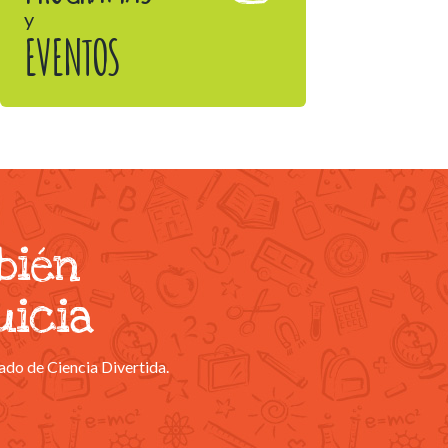
y
EVENTOS
bién
uicia
ado de Ciencia Divertida.